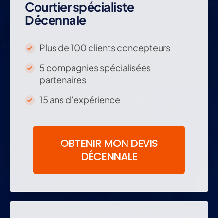
Courtier spécialiste
expert
Décennale
en
assurance
Plus de 100 clients concepteurs
décennale
5 compagnies spécialisées
partenaires
et
dommages-
15 ans d’expérience
ouvrage
:
OBTENIR MON DEVIS
DÉCENNALE