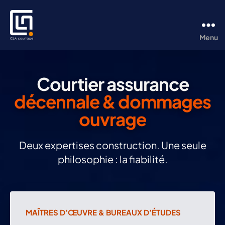
Menu
CLA
Courtage
Courtier assurance
décennale & dommages
ouvrage
Deux expertises construction.
Une seule
philosophie : la fiabilité.
Votre
MAÎTRES D’ŒUVRE & BUREAUX D’ÉTUDES