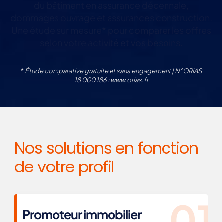
du bâtiment en assurance décennale,
dommages ouvrage et assurances construction.
Une étude sur mesure* pour comparer les offres
selon votre activité et vos besoins.
*
Étude comparative gratuite et sans engagement | N°ORIAS
18 000 186 :
www.orias.fr
Nos solutions en fonction
de votre profil
Promoteur immobilier