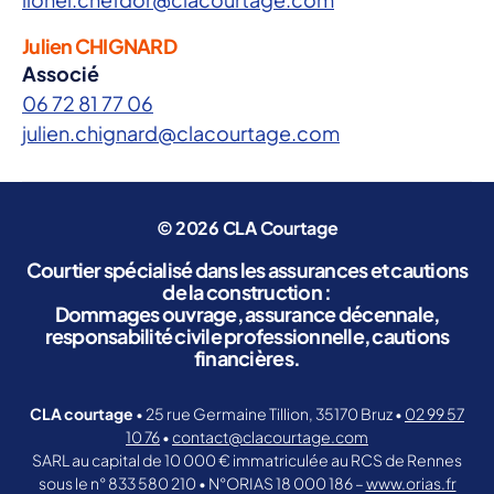
Julien CHIGNARD
Associé
06 72 81 77 06
julien.chignard@clacourtage.com
© 2026
CLA Courtage
Courtier spécialisé dans les assurances et cautions
de la construction :
Dommages ouvrage, assurance décennale,
responsabilité civile professionnelle, cautions
financières.
CLA courtage
• 25 rue Germaine Tillion, 35170 Bruz •
02 99 57
10 76
•
contact@clacourtage.com
SARL au capital de 10 000 € immatriculée au RCS de Rennes
sous le n° 833 580 210 • N°ORIAS 18 000 186 –
www.orias.fr