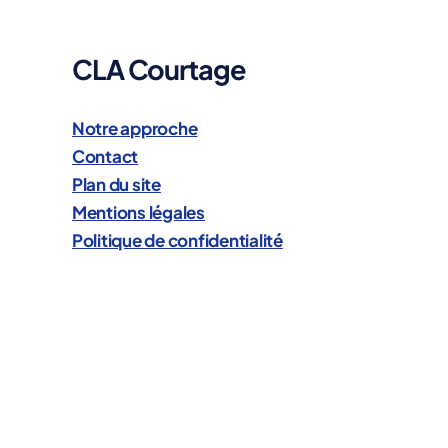
b
i
CLA Courtage
l
i
t
Notre approche
é
Contact
c
Plan du site
i
Mentions légales
v
i
Politique de confidentialité
l
e
p
r
o
:
v
o