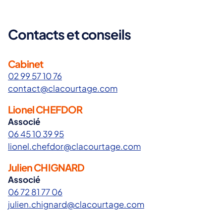
Contacts et conseils
Cabinet
02 99 57 10 76
contact@clacourtage.com
Lionel CHEFDOR
Associé
06 45 10 39 95
lionel.chefdor@clacourtage.com
Julien CHIGNARD
Associé
06 72 81 77 06
julien.chignard@clacourtage.com