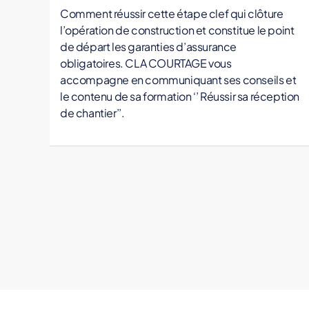
g
Comment réussir cette étape clef qui clôture
e
l’opération de construction et constitue le point
s
de départ les garanties d’assurance
o
obligatoires. CLA COURTAGE vous
u
accompagne en communiquant ses conseils et
v
le contenu de sa formation ‘’ Réussir sa réception
r
de chantier’’.
a
g
e
,
r
e
s
p
o
n
s
a