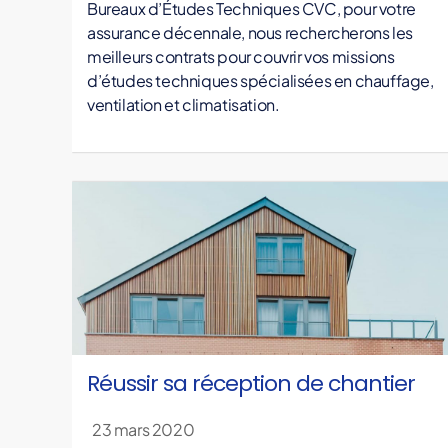
a
Bureaux d’Études Techniques CVC, pour votre
n
assurance décennale, nous rechercherons les
c
meilleurs contrats pour couvrir vos missions
e
d’études techniques spécialisées en chauffage,
d
ventilation et climatisation.
é
c
e
n
n
a
l
e
,
d
o
Réussir sa réception de chantier
m
m
23 mars 2020
a