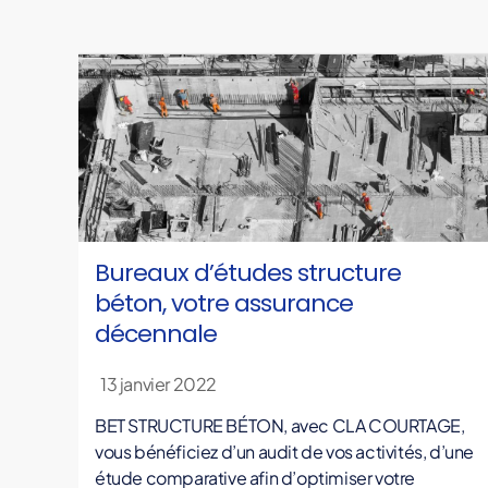
s
é
d
a
n
s
l
e
s
a
Bureaux d’études structure
s
béton, votre assurance
s
décennale
u
r
a
13 janvier 2022
n
BET STRUCTURE BÉTON, avec CLA COURTAGE,
c
vous bénéficiez d’un audit de vos activités, d’une
e
étude comparative afin d’optimiser votre
s