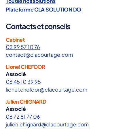
Toutes nos solutions
Plateforme CLA SOLUTION DO
Contacts et conseils
Cabinet
02 99 57 10 76
contact@clacourtage.com
Lionel CHEFDOR
Associé
06 45 10 39 95
lionel.chefdor@clacourtage.com
Julien CHIGNARD
Associé
06 72 81 77 06
julien.chignard@clacourtage.com