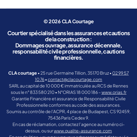
© 2026
CLA Courtage
Courtier spécialisé dans les assurances et cautions
de la construction :
Dommages ouvrage, assurance décennale,
responsabilité civile professionnelle, cautions
financières.
CLA courtage
• 25 rue Germaine Tillion, 35170 Bruz •
02 99 57
10 76
•
contact@clacourtage.com
SARL au capital de 10 000 € immatriculée au RCS de Rennes
sous le n° 833 580 210 • N°ORIAS 18 000 186 –
www.orias.fr
Garantie Financière et assurance de Responsabilité Civile
Professionnelle conformes au code des assurances.
Soumis au contrôle de l’ACPR, 4 place de Budapest, CS 92459,
75436 Paris Cedex 9.
En cas de réclamation, contactez l’agence au numéro ci-
dessus, ou sur
www.qualite-assurance.com
En cas de litige, vous pouvez vous adresser au médiateur
: La