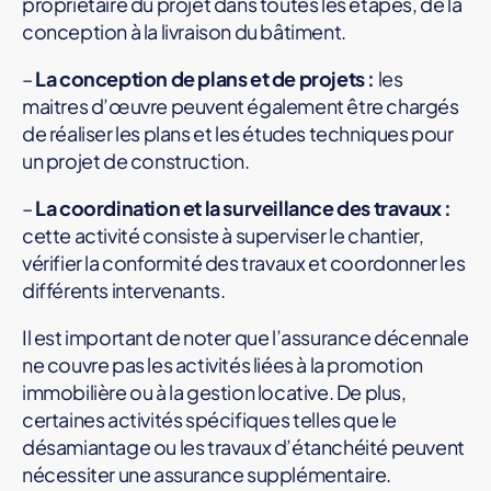
propriétaire du projet dans toutes les étapes, de la
conception à la livraison du bâtiment.
–
La conception de plans et de projets :
les
maitres d’œuvre peuvent également être chargés
de réaliser les plans et les études techniques pour
un projet de construction.
–
La coordination et la surveillance des travaux :
cette activité consiste à superviser le chantier,
vérifier la conformité des travaux et coordonner les
différents intervenants.
Il est important de noter que l’assurance décennale
ne couvre pas les activités liées à la promotion
immobilière ou à la gestion locative. De plus,
certaines activités spécifiques telles que le
désamiantage ou les travaux d’étanchéité peuvent
nécessiter une assurance supplémentaire.