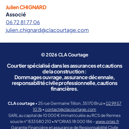
Julien CHIGNARD
Associé
06 72 81 77 06
julien.chignard@clacourtage.com
© 2026
CLA Courtage
Courtier spécialisé dans les assurances et cautions
de la construction :
Dommages ouvrage, assurance décennale,
responsabilité civile professionnelle, cautions
financières.
CLA courtage
• 25 rue Germaine Tillion, 35170 Bruz •
02 99 57
10 76
•
contact@clacourtage.com
SARL au capital de 10 000 € immatriculée au RCS de Rennes
sous le n° 833 580 210 • N°ORIAS 18 000 186 –
www.orias.fr
Garantie Financière et assurance de Responsabilité Civile