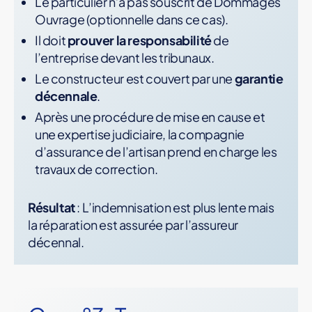
Le particulier n’a pas souscrit de Dommages
Ouvrage (optionnelle dans ce cas).
Il doit
prouver la responsabilité
de
l’entreprise devant les tribunaux.
Le constructeur est couvert par une
garantie
décennale
.
Après une procédure de mise en cause et
une expertise judiciaire, la compagnie
d’assurance de l’artisan prend en charge les
travaux de correction.
Résultat
: L’indemnisation est plus lente mais
la réparation est assurée par l’assureur
décennal.