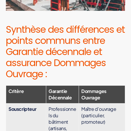
O
U
V
R
A
Synthèse des différences et
G
E
points communs entre
M
A
Garantie décennale et
ÎT
R
assurance Dommages
E
D
'
Ouvrage :
O
E
U
V
Critère
Garantie
Dommages
R
Décennale
Ouvrage
E
M
Souscripteur
Professionne
Maître d’ouvrage
A
ls du
(particulier,
ÎT
bâtiment
promoteur)
R
E
(artisans,