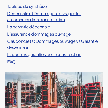
R
Tableau de synthèse
A
N
Décennale et Dommages ouvrage : les
C
assurances de la construction
E
S
La garantie décennale
C
O
L’assurance dommages ouvrage
N
S
Cas concrets : Dommages ouvrage vs Garantie
T
décennale
R
U
Les autres garanties de la construction
C
T
FAQ
I
O
N
D
O
M
M
A
G
E
S