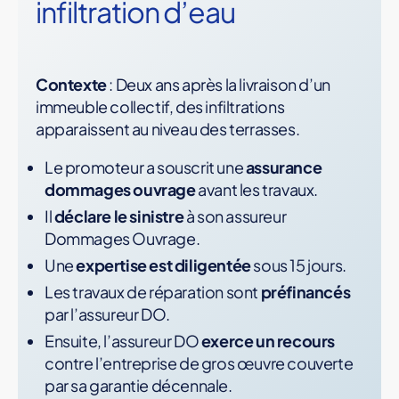
infiltration d’eau
Contexte
: Deux ans après la livraison d’un
immeuble collectif, des infiltrations
apparaissent au niveau des terrasses.
Le promoteur a souscrit une
assurance
dommages ouvrage
avant les travaux.
Il
déclare le sinistre
à son assureur
Dommages Ouvrage.
Une
expertise est diligentée
sous 15 jours.
Les travaux de réparation sont
préfinancés
par l’assureur DO.
Ensuite, l’assureur DO
exerce un recours
contre l’entreprise de gros œuvre couverte
par sa garantie décennale.