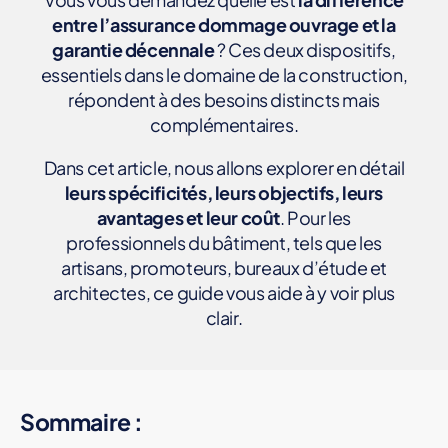
E
entre l’assurance dommage ouvrage et la
B
U
garantie décennale
? Ces deux dispositifs,
R
essentiels dans le domaine de la construction,
E
A
répondent à des besoins distincts mais
U
complémentaires.
D
'
É
Dans cet article, nous allons explorer en détail
T
leurs spécificités, leurs objectifs, leurs
U
D
avantages et leur coût
. Pour les
E
professionnels du bâtiment, tels que les
C
artisans, promoteurs, bureaux d’étude et
O
U
architectes, ce guide vous aide à y voir plus
R
clair.
T
I
E
R
A
S
Sommaire :
S
U