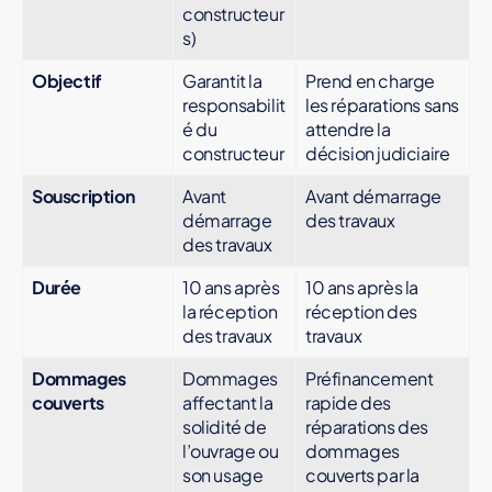
D
constructeur
'
s)
O
U
V
Objectif
Garantit la
Prend en charge
R
responsabilit
les réparations sans
A
é du
attendre la
G
E
constructeur
décision judiciaire
P
Souscription
Avant
Avant démarrage
R
O
démarrage
des travaux
M
des travaux
O
T
Durée
10 ans après
10 ans après la
E
U
la réception
réception des
R
des travaux
travaux
I
M
Dommages
Dommages
Préfinancement
M
O
couverts
affectant la
rapide des
B
solidité de
réparations des
IL
l’ouvrage ou
dommages
IE
son usage
couverts par la
R