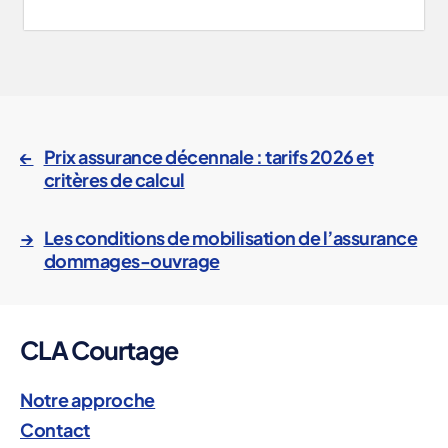
a
s
s
←
Prix assurance décennale : tarifs 2026 et
ur
critères de calcul
a
n
→
Les conditions de mobilisation de l’assurance
c
dommages-ouvrage
e
d
é
c
CLA Courtage
e
n
n
Notre approche
al
Contact
e
,