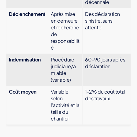
décennale
Déclenchement
Après mise
Dès déclaration
en demeure
sinistre, sans
et recherche
attente
de
responsabilit
é
Indemnisation
Procédure
60–90 jours après
judiciaire/a
déclaration
miable
(variable)
Coût moyen
Variable
1-2% du coût total
selon
des travaux
l’activité et la
taille du
chantier