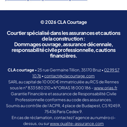
© 2026
CLA Courtage
Courtier spécialisé dans les assurances et cautions
de la construction :
Dommages ouvrage, assurance décennale,
responsabilité civile professionnelle, cautions
financières.
CLA courtage
• 25 rue Germaine Tillion, 35170 Bruz •
02 99 57
10 76
•
contact@clacourtage.com
SARL au capital de 10 000 € immatriculée au RCS de Rennes
sous le n° 833 580 210 • N°ORIAS 18 000 186 –
www.orias.fr
Garantie Financière et assurance de Responsabilité Civile
Professionnelle conformes au code des assurances.
Soumis au contrôle de l’ACPR, 4 place de Budapest, CS 92459,
75436 Paris Cedex 9.
En cas de réclamation, contactez l’agence au numéro ci-
dessus, ou sur
www.qualite-assurance.com