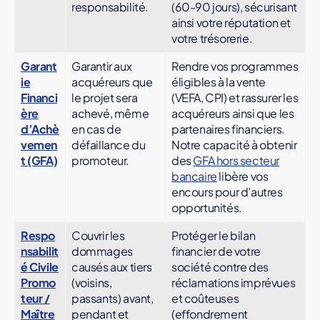
responsabilité.
(60-90 jours), sécurisant
ainsi votre réputation et
votre trésorerie.
Garant
Garantir aux
Rendre vos programmes
ie
acquéreurs que
éligibles à la vente
Financi
le projet sera
(VEFA, CPI) et rassurer les
ère
achevé, même
acquéreurs ainsi que les
d’Achè
en cas de
partenaires financiers.
vemen
défaillance du
Notre capacité à obtenir
t (GFA)
promoteur.
des
GFA hors secteur
bancaire
libère vos
encours pour d’autres
opportunités.
Respo
Couvrir les
Protéger le bilan
nsabilit
dommages
financier de votre
é Civile
causés aux tiers
société contre des
Promo
(voisins,
réclamations imprévues
teur /
passants) avant,
et coûteuses
Maître
pendant et
(effondrement