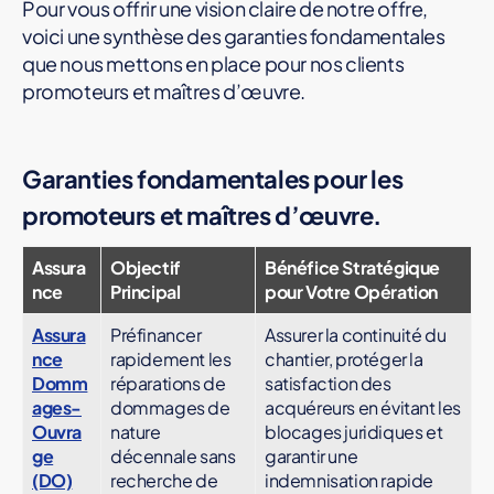
Pour vous offrir une vision claire de notre offre,
voici une synthèse des garanties fondamentales
que nous mettons en place pour nos clients
promoteurs et maîtres d’œuvre.
Garanties fondamentales pour les
promoteurs et maîtres d’œuvre.
Assura
Objectif
Bénéfice Stratégique
nce
Principal
pour Votre Opération
Assura
Préfinancer
Assurer la continuité du
nce
rapidement les
chantier, protéger la
Domm
réparations de
satisfaction des
ages-
dommages de
acquéreurs en évitant les
Ouvra
nature
blocages juridiques et
ge
décennale sans
garantir une
(DO)
recherche de
indemnisation rapide