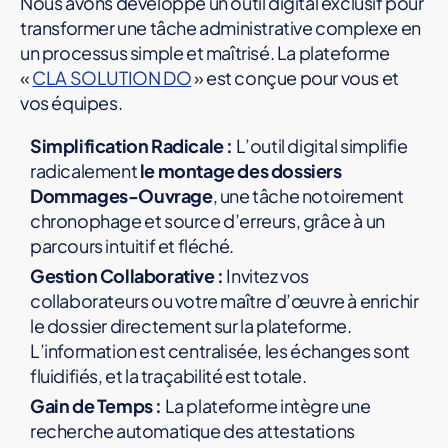
Nous avons développé un outil digital exclusif pour
transformer une tâche administrative complexe en
un processus simple et maîtrisé. La plateforme
«
CLA SOLUTION DO
» est conçue pour vous et
vos équipes.
Simplification Radicale :
L’outil digital simplifie
radicalement
le montage des dossiers
Dommages-Ouvrage
, une tâche notoirement
chronophage et source d’erreurs, grâce à un
parcours intuitif et fléché.
Gestion Collaborative :
Invitez vos
collaborateurs ou votre maître d’œuvre à enrichir
le dossier directement sur la plateforme.
L’information est centralisée, les échanges sont
fluidifiés, et la traçabilité est totale.
Gain de Temps :
La plateforme intègre une
recherche automatique des attestations