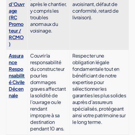
d’Ouvr
après le chantier,
avoisinant, défaut de
age
y compris les
conformité, retard de
(RC
troubles
livraison).
Promo
anormaux du
teur /
voisinage.
RCMO
)
Assura
Couvrir la
Respecter une
nce
responsabilité
obligation légale
Respo
du constructeur
fondamentale tout en
nsabilit
pour les
bénéficiant de notre
é Civile
dommages
expertise pour
Décen
graves affectant
sélectionner les
nale
la solidité de
garanties les plus solides
l’ouvrage ou le
auprès d’assureurs
rendant
spécialisés, protégeant
impropre à sa
ainsi votre patrimoine sur
destination
le long terme.
pendant 10 ans.