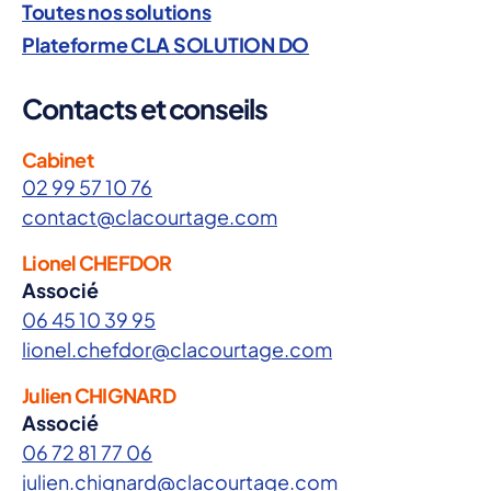
Toutes nos solutions
Plateforme CLA SOLUTION DO
Contacts et conseils
Cabinet
02 99 57 10 76
contact@clacourtage.com
Lionel CHEFDOR
Associé
06 45 10 39 95
lionel.chefdor@clacourtage.com
Julien CHIGNARD
Associé
06 72 81 77 06
julien.chignard@clacourtage.com