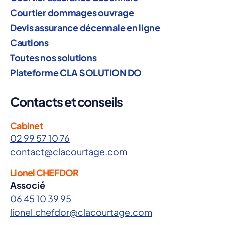
a
Courtier dommages ouvrage
t
Devis assurance décennale en ligne
i
Cautions
o
Toutes nos solutions
n
Plateforme CLA SOLUTION DO
s
Contacts et conseils
R
C
Cabinet
d
02 99 57 10 76
é
contact@clacourtage.com
c
e
Lionel CHEFDOR
n
Associé
n
06 45 10 39 95
a
lionel.chefdor@clacourtage.com
l