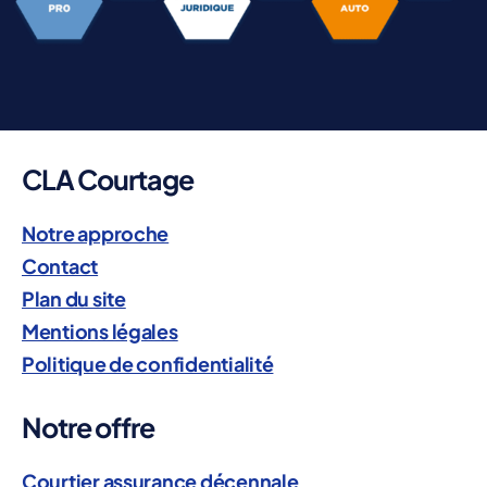
CLA Courtage
V
o
Notre approche
s
Contact
r
Plan du site
é
Mentions légales
a
Politique de confidentialité
l
i
Notre offre
s
Courtier assurance décennale