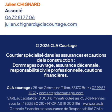
e
Julien CHIGNARD
R
Associé
C
06 72 81 77 06
P
julien.chignard@clacourtage.com
r
o
© 2026
CLA Courtage
V
Courtier spécialisé dans les assurances et cautions
o
de la construction :
t
Dommages ouvrage, assurance décennale,
responsabilité civile professionnelle, cautions
r
financières.
e
e
CLA courtage
• 25 rue Germaine Tillion, 35170 Bruz •
02 99 57
10 76
•
contact@clacourtage.com
n
SARL au capital de 10 000 € immatriculée au RCS de Rennes
t
sous le n° 833 580 210 • N°ORIAS 18 000 186 –
www.orias.fr
Garantie Financière et assurance de Responsabilité Civile