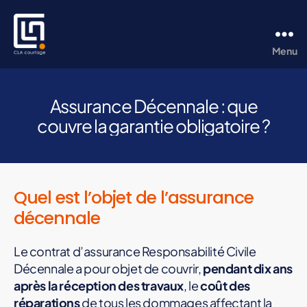
Menu
CLA
Courtage
Assurance Décennale : que
couvre la garantie obligatoire ?
Quel est l’objet de l’assurance
décennale
Le contrat d’assurance Responsabilité Civile
Décennale a pour objet de couvrir,
pendant dix ans
après la réception des travaux
, le
coût des
réparations
de tous les dommages affectant la