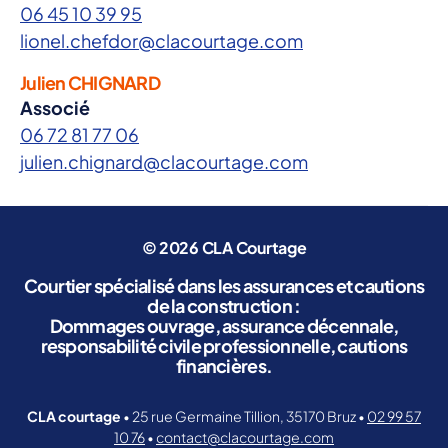
06 45 10 39 95
lionel.chefdor@clacourtage.com
Julien CHIGNARD
Associé
06 72 81 77 06
julien.chignard@clacourtage.com
© 2026
CLA Courtage
Courtier spécialisé dans les assurances et cautions
de la construction :
Dommages ouvrage, assurance décennale,
responsabilité civile professionnelle, cautions
financières.
CLA courtage
• 25 rue Germaine Tillion, 35170 Bruz •
02 99 57
10 76
•
contact@clacourtage.com