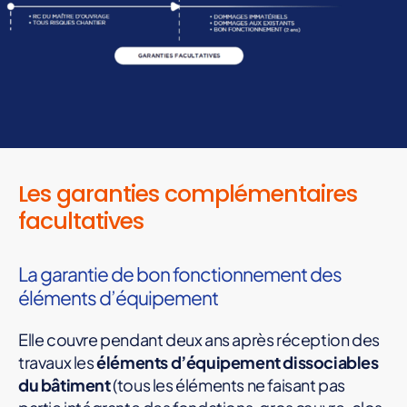
Les garanties complémentaires
D
facultatives
o
m
La garantie de bon fonctionnement des
m
éléments d’équipement
a
g
Elle couvre pendant deux ans après réception des
e
travaux les
éléments d’équipement dissociables
du bâtiment
(tous les éléments ne faisant pas
s