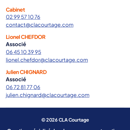
u
r
Cabinet
a
02 99 57 10 76
n
contact@clacourtage.com
c
Lionel CHEFDOR
e
Associé
e
06 45 10 39 95
n
lionel.chefdor@clacourtage.com
c
o
Julien CHIGNARD
u
Associé
r
06 72 81 77 06
s
julien.chignard@clacourtage.com
d
e
c
h
© 2026
CLA Courtage
a