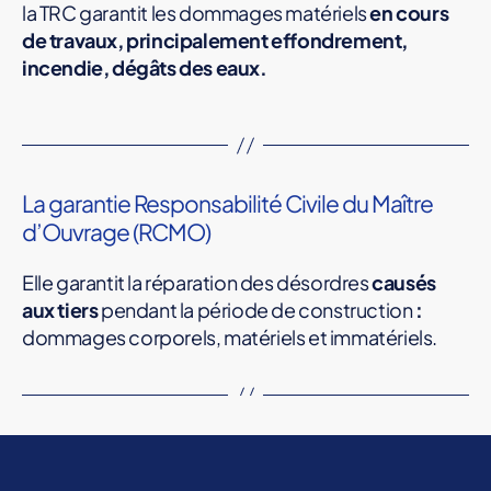
la TRC garantit les dommages matériels
en cours
N
de travaux, principalement effondrement,
R
incendie, dégâts des eaux.
T
o
u
La garantie Responsabilité Civile du Maître
s
d’Ouvrage (RCMO)
r
Elle garantit la réparation des désordres
causés
i
aux tiers
pendant la période de construction
:
s
dommages corporels, matériels et immatériels.
q
u
e
s