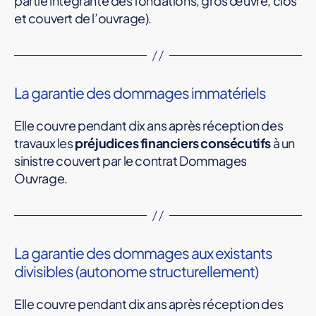
partie intégrante des fondations, gros œuvre, clos
O
et couvert de l’ouvrage).
u
v
r
La garantie des dommages immatériels
a
g
Elle couvre pendant dix ans après réception des
e
travaux les
préjudices financiers consécutifs
à un
sinistre couvert par le contrat Dommages
D
Ouvrage.
O
D
o
m
La garantie des dommages aux existants
m
divisibles (autonome structurellement)
a
g
Elle couvre pendant dix ans après réception des