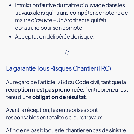
e
Immixtion fautive du maitre d’ouvrage dans les
u
travaux alors qu’il a une compétence notoire de
r
maitre d’œuvre – Un Architecte qui fait
N
construire pour son compte.
o
Acceptation délibérée de risque.
n
R
é
a
La garantie Tous Risques Chantier (TRC)
l
i
Au regard de l’article 1788 du Code civil, tant que la
s
réception n’est pas prononcée
, l’entrepreneur est
a
tenu d’une
obligation de résultat
.
t
e
Avant la réception, les entreprises sont
u
responsables en totalité de leurs travaux.
r
Afin de ne pas bloquer le chantier en cas de sinistre,
C