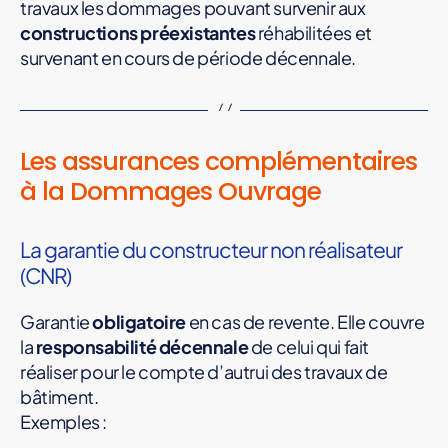
e
travaux les dommages pouvant survenir aux
s
constructions préexistantes
réhabilitées et
O
survenant en cours de période décennale.
u
v
r
Les assurances complémentaires
a
g
à la Dommages Ouvrage
e
C
La garantie du constructeur non réalisateur
o
(CNR)
n
s
Garantie
obligatoire
en cas de revente. Elle couvre
t
la
responsabilité décennale
de celui qui fait
r
réaliser pour le compte d’autrui des travaux de
u
bâtiment.
c
Exemples :
t