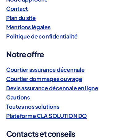
i
Contact
s
Plan du site
q
Mentions légales
u
Politique de confidentialité
e
s
Notre offre
C
h
a
Courtier assurance décennale
n
Courtier dommages ouvrage
t
Devis assurance décennale en ligne
i
Cautions
e
Toutes nos solutions
r
Plateforme CLA SOLUTION DO
A
s
s
Contacts et conseils