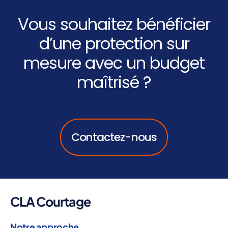
C
h
Vous souhaitez bénéficier
a
d’une protection sur
n
mesure avec un budget
t
maîtrisé ?
i
e
r
Contactez-nous
T
R
C
T
o
CLA Courtage
u
s
Notre approche
R