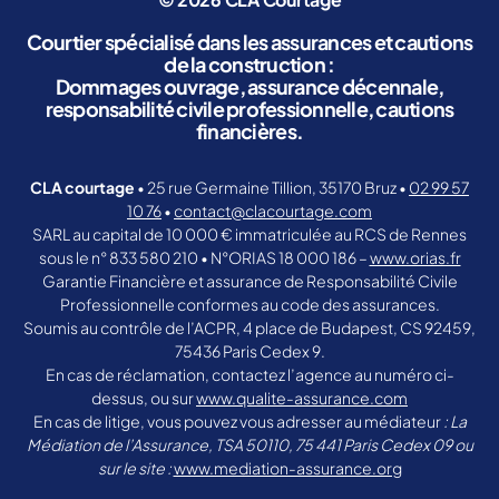
Courtier spécialisé dans les assurances et cautions
de la construction :
Dommages ouvrage, assurance décennale,
responsabilité civile professionnelle, cautions
financières.
CLA courtage
• 25 rue Germaine Tillion, 35170 Bruz •
02 99 57
10 76
•
contact@clacourtage.com
SARL au capital de 10 000 € immatriculée au RCS de Rennes
sous le n° 833 580 210 • N°ORIAS 18 000 186 –
www.orias.fr
Garantie Financière et assurance de Responsabilité Civile
Professionnelle conformes au code des assurances.
Soumis au contrôle de l’ACPR, 4 place de Budapest, CS 92459,
75436 Paris Cedex 9.
En cas de réclamation, contactez l’agence au numéro ci-
dessus, ou sur
www.qualite-assurance.com
En cas de litige, vous pouvez vous adresser au médiateur
: La
Médiation de l’Assurance, TSA 50110, 75 441 Paris Cedex 09 ou
sur le site :
www.mediation-assurance.org