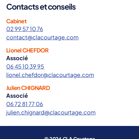
Contacts et conseils
Cabinet
02 99 57 10 76
contact@clacourtage.com
Lionel CHEFDOR
Associé
06 45 10 39 95
lionel.chefdor@clacourtage.com
Julien CHIGNARD
Associé
06 72 81 77 06
julien.chignard@clacourtage.com
© 2026
CLA Courtage