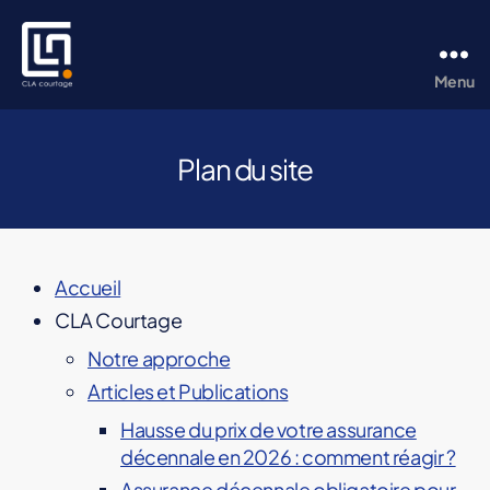
Menu
CLA
Courtage
Plan du site
Accueil
CLA Courtage
Notre approche
Articles et Publications
Hausse du prix de votre assurance
décennale en 2026 : comment réagir ?
Assurance décennale obligatoire pour