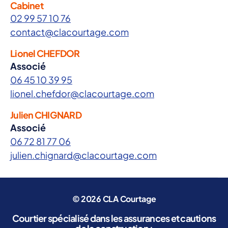
Cabinet
02 99 57 10 76
contact@clacourtage.com
Lionel CHEFDOR
Associé
06 45 10 39 95
lionel.chefdor@clacourtage.com
Julien CHIGNARD
Associé
06 72 81 77 06
julien.chignard@clacourtage.com
© 2026
CLA Courtage
Courtier spécialisé dans les assurances et cautions