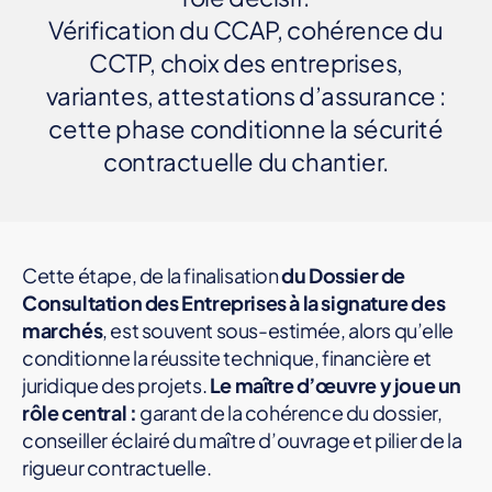
E
Vérification du CCAP, cohérence du
M
A
CCTP, choix des entreprises,
ÎT
R
variantes, attestations d’assurance :
E
cette phase conditionne la sécurité
D
'
contractuelle du chantier.
O
E
U
V
R
E
Cette étape, de la finalisation
du Dossier de
Consultation des Entreprises à la signature des
marchés
, est souvent sous-estimée, alors qu’elle
conditionne la réussite technique, financière et
juridique des projets.
Le maître d’œuvre y joue un
rôle central :
garant de la cohérence du dossier,
conseiller éclairé du maître d’ouvrage et pilier de la
rigueur contractuelle.