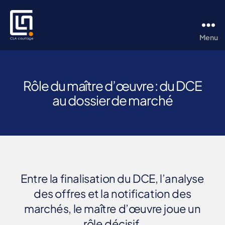
Menu
CLA
Courtage
Catégories
A
Rôle du maître d’œuvre : du DCE
S
au dossier de marché
S
U
R
A
N
C
E
D
É
C
Entre la finalisation du DCE, l’analyse
E
des offres et la notification des
N
N
marchés, le maître d’œuvre joue un
A
L
rôle décisif.