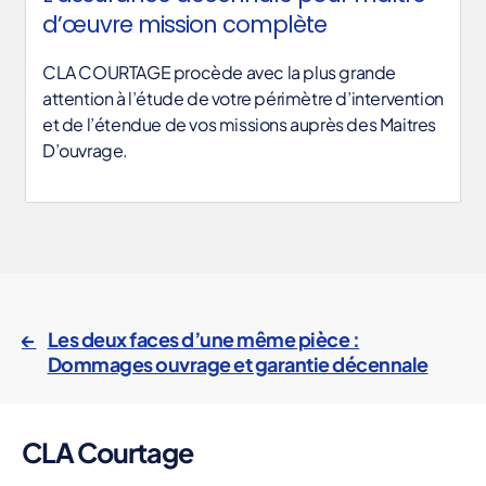
d’œuvre mission complète
CLA COURTAGE procède avec la plus grande
attention à l’étude de votre périmètre d’intervention
et de l’étendue de vos missions auprès des Maitres
D’ouvrage.
m
ai
tr
←
Les deux faces d’une même pièce :
e
Dommages ouvrage et garantie décennale
d'
Étiquettes
o
e
CLA Courtage
u
vr