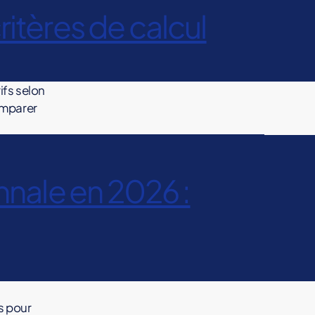
ritères de calcul
ifs selon
comparer
nnale en 2026 :
s pour