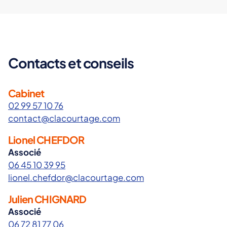
Contacts et conseils
Cabinet
02 99 57 10 76
contact@clacourtage.com
Lionel CHEFDOR
Associé
06 45 10 39 95
lionel.chefdor@clacourtage.com
Julien CHIGNARD
Associé
06 72 81 77 06